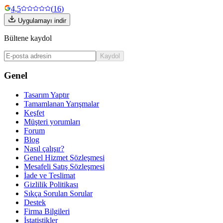
4,5
(
16
)
Uygulamayı indir
Bültene kaydol
Kaydol
Genel
Tasarım Yaptır
Tamamlanan Yarışmalar
Keşfet
Müşteri yorumları
Forum
Blog
Nasıl çalışır?
Genel Hizmet Sözleşmesi
Mesafeli Satış Sözleşmesi
İade ve Teslimat
Gizlilik Politikası
Sıkça Sorulan Sorular
Destek
Firma Bilgileri
İstatistikler