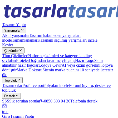
Tasarım Yaptır
Yarışmalar
Aktif yarışmalar
Tasarım kabul eden yarışmaları
incele
Tamamlananlar
Kazananı seçilmiş yarışmaları incele
Keşfet
Çözümler
Tüm Çözümler
Platform çözümleri ve kategori landing
sayfaları
Projeler
Doğrudan tasarımcıyla çalış
Hazır Logo
Satın
alınabilir hazır logolar
Logoya Çevir
AI veya çizim görselini logoya
dönüştür
Marka Doktoru
Sitenin marka puanını 10 saniyede ücretsiz
ölç
Topluluk
Tasarımcılar
Profil ve portfolyoları incele
Forum
Duyuru, destek ve
topluluk
Destek
SSS
Sık sorulan sorular
0850 303 04 36
Telefonla destek
tr
en
Giriş
Tasarım Yaptır