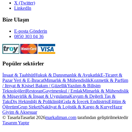
X (Twitter)
LinkedIn
Bize Ulaşın
E-posta Gönderin
0850 303 04 36
Popüler sektörler
İnşaat & Taahhüt
Hukuk & Danışmanlık & Avukatlık
E-Ticaret &
Pazar Yeri & E-İhracat
Mimarlık & Mühendislik
Kozmetik & Parfüm
/ Itrıyat & Kişisel Bakım / Güzellik
Yazılım & Bilişim
Teknolojileri
Restoran
Gayrimenkul / Emlak
Mimarlık & Mühendislik
& Müşavirlik & İnşaat & Uygulama
Kuyum & Değerli Taş &
Takı
Diş Hekimliği & Polikliniği
Gıda & İçecek Endüstrisi
Eğitim &
Öğretim
Grup Şirketi
Nakliyat & Lojistik & Kargo & Kurye
Hazır
Giyim & Aksesuar
© TasarlaTasarlat
2026
markaliman.com
tarafından geliştirilmektedir
Tasarım Yaptır